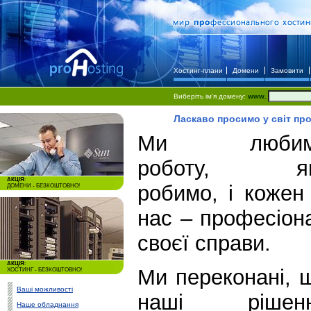
Хостинг-плани
Домени
Замовити
Виберіть ім'я домену:
www.
Ласкаво просимо у світ пр
Ми любим
роботу, я
АКЦІЯ
:
робимо, і кожен 
ДОМЕНИ - БЕЗКОШТОВНО!
нас – професіон
своєї справи.
АКЦІЯ
:
Ми переконані, 
ХОСТИНГ - БЕЗКОШТОВНО!
Ваші можливості
наші рішен
Наше обладнання